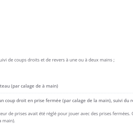
uivi de coups droits et de revers à une ou à deux mains ;
teau (par calage de à main)
 coup droit en prise fermée (par calage de la main), suivi du r
cteur de prises avait été réglé pour jouer avec des prises fermées. 
a main).