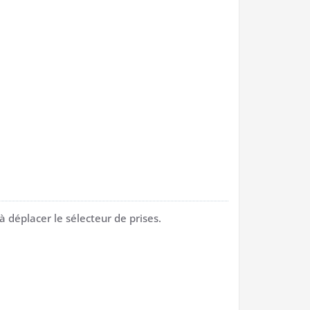
à déplacer le sélecteur de prises.