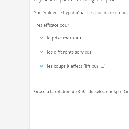
Son éminence hypothénar sera solidaire du man
Très efficace pour :
le prise marteau
les différents services,
les coups à effets (lift pur, …)
Grâce à la rotation de 360° du sélecteur Spin-Gr