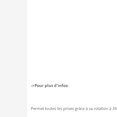
->Pour plus d'infos:
Permet toutes les prises grâce à sa rotation à 3