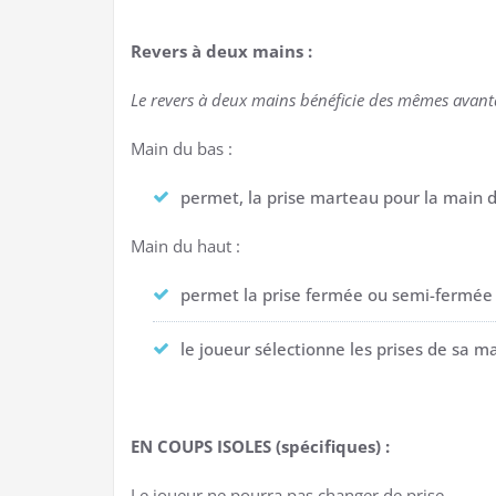
Revers à deux mains :
Le revers à deux mains bénéficie des mêmes avant
Main du bas :
permet, la prise marteau pour la main d
Main du haut :
permet la prise fermée ou semi-fermée 
le joueur sélectionne les prises de sa ma
EN COUPS ISOLES (spécifiques) :
Le joueur ne pourra pas changer de prise.