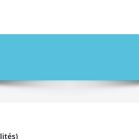
 – Sélecteur de prises de tennis
p©
ités)