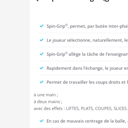
©
Spin-Grip
, permet, par butée inter-pha
Le joueur sélectionne, naturellement, le
©
Spin-Grip
allège la tâche de l’enseigna
Rapidement dans l’échange, le joueur enc
Permet de travailler les coups droits et l
à une main ;
à deux mains ;
avec des effets : LIFTES, PLATS, COUPES, SLICES.
En cas de mauvais centrage de la balle,