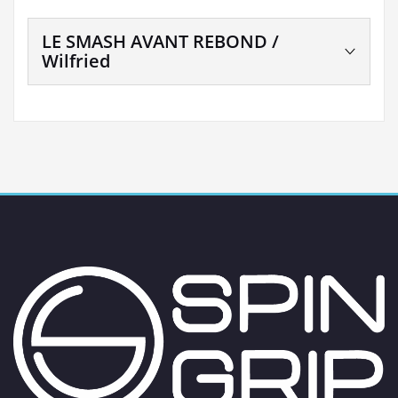
LE SMASH AVANT REBOND /
Wilfried
ILS ONT SOLUTIONNE LEUR PROBLÈME AVEC SPIN-GRIP©
Wilfried
Bonjour,
J’ai un ami très bon joueur qui me
conseille de frapper mes smash avec
une prise marteau il me dit que c’est la
même prise qu’au service.
Au service, j’ai du mal aussi à
maintenir cette prise, mon manche
tourne dans ma main.
Je vais commander un sélecteur spin
grip.