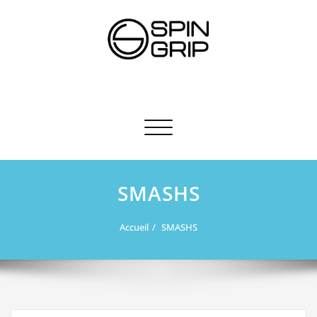
Skip
to
content
Spin-Grip© – Sélecteur de prises
Selecteur de prise
de tennis – Faites rentrer la balle
Afficher/masquer
la
avec Spin-Grip©
navigation
SMASHS
Accueil
SMASHS