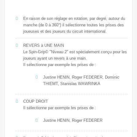
En raison de son réglage en rotation, par degré, autour du
manche (de 0 à 360°) il sélectionne toutes les prises des
joueuses et des joueurs du circuit international.
REVERS à UNE MAIN
Le Spin-Grip© "Niveau 2" est spécialement conçu pour les
joueurs ayant un revers à une main.
Il sélectionne par exemple les prises de :
Justine HENIN, Roger FEDERER, Dominic
THIEMT, Stanislas WAWRINKA
COUP DROIT
Il sélectionne par exemple les prises de :
Justine HENIN, Roger FEDERER