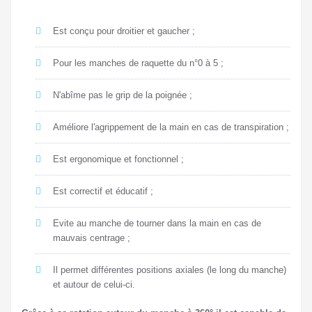
Est conçu pour droitier et gaucher ;
Pour les manches de raquette du n°0 à 5 ;
N'abîme pas le grip de la poignée ;
Améliore l'agrippement de la main en cas de transpiration ;
Est ergonomique et fonctionnel ;
Est correctif et éducatif ;
Evite au manche de tourner dans la main en cas de
mauvais centrage ;
Il permet différentes positions axiales (le long du manche)
et autour de celui-ci.