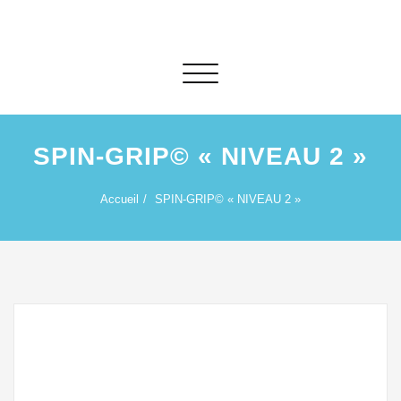
Spin-Grip© – Sélecteur de prises
Selecteur de prise
de tennis – Faites rentrer la balle
Afficher/masquer
la
avec Spin-Grip©
navigation
SPIN-GRIP© « NIVEAU 2 »
Accueil
SPIN-GRIP© « NIVEAU 2 »