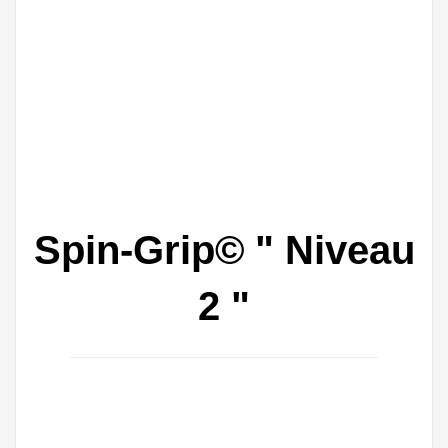
Spin-Grip© " Niveau
2 "